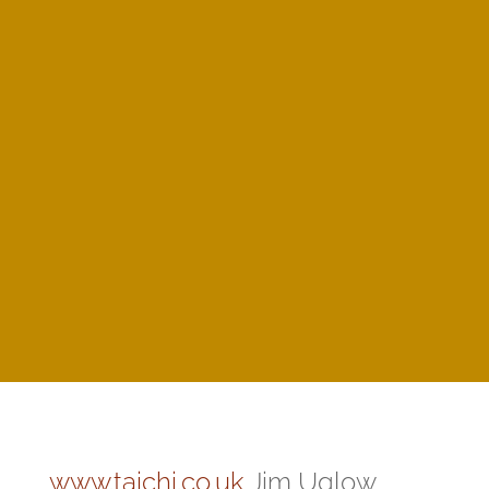
Kurse und
Preise
Taijiquan
Qigong
www.taichi.co.uk
Jim Uglow