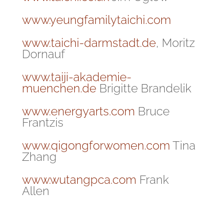
www.yeungfamilytaichi.com
www.taichi-darmstadt.de
, Moritz
Dornauf
www.taiji-akademie-
muenchen.de
Brigitte Brandelik
www.energyarts.com
Bruce
Frantzis
www.qigongforwomen.com
Tina
Zhang
www.wutangpca.com
Frank
Allen